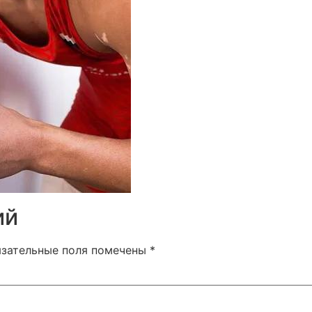
ий
язательные поля помечены
*