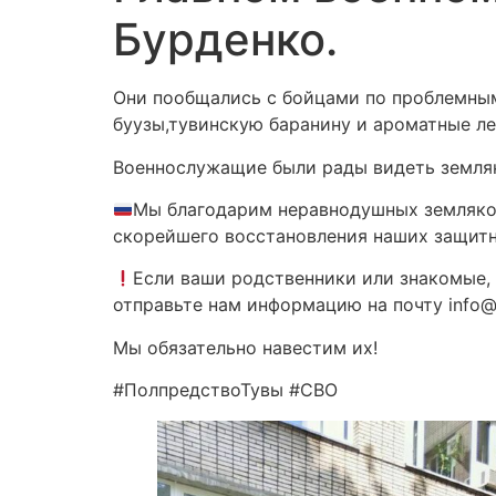
Бурденко.
Они пообщались с бойцами по проблемным
буузы,тувинскую баранину и ароматные л
Военнослужащие были рады видеть земляк
Мы благодарим неравнодушных земляков
скорейшего восстановления наших защитн
Если ваши родственники или знакомые, 
отправьте нам информацию на почту info@p
Мы обязательно навестим их!
#ПолпредствоТувы #СВО