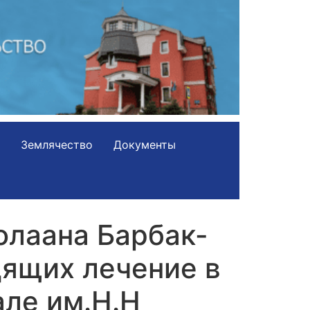
Землячество
Документы
олаана Барбак-
дящих лечение в
ле им.Н.Н