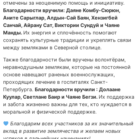
отмечены за неоценимую помощь и инициативу.
Благодарности вручили: Даяне Комбу-Сюрюн,
Аните Сарыглар, Алдын-Сай Баян, Хензигбей
Санчай, Айрану Сат, Виктории Сундуй и Чаяне
Манды.
Их энергия и сплочённость помогают
сохранять культурные традиции и укреплять связи
между земляками в Северной столице.
Также благодарности были вручены волонтёрам,
неравнодушным землякам, которые на постоянной
основе навещают раненых военнослужащих,
проходящих лечение в госпиталях Санкт-
Петербурга.
Благодарности вручили : Долаане
Куулар, Светлане Баир и Чаяне Бегзи.
Их поддержка
и забота жизненно важны для тех, кто нуждается в
моральной и физической поддержке.
Благодарим всех участников за их значительный
вклад в развитие землячества и желаем новых
успехов в дальнейших начинаниях!