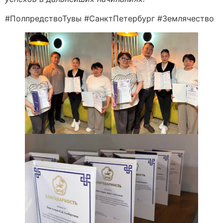
#ПолпредствоТувы #СанктПетербург #Землячество