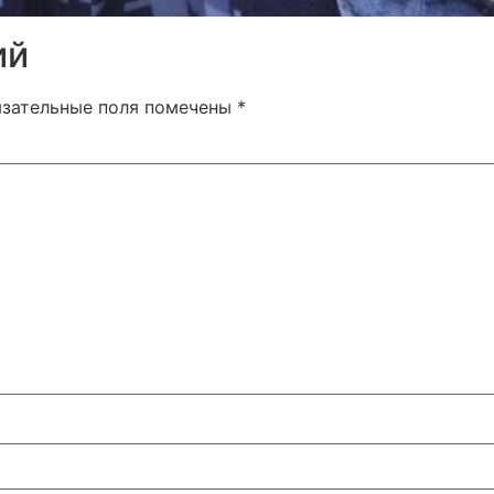
ий
язательные поля помечены
*