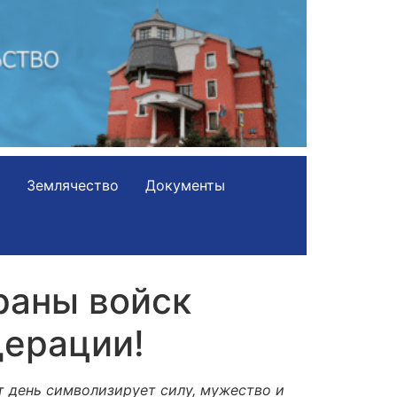
Землячество
Документы
раны войск
дерации!
т день символизирует силу, мужество и