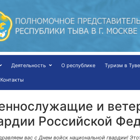
Деятельность
О республике
Туризм в Туве
Контакты
еннослужащие и вете
ардии Российской Фе
равляем вас с Днем войск национальной гвардии! Это