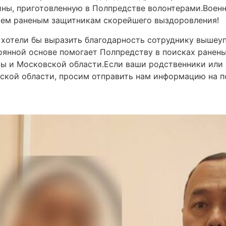
ны, приготовленную в Полпредстве волонтерами.Воен
сем раненым защитникам скорейшего выздоровления!
хотели бы выразить благодарность сотруднику вышеупо
оянной основе помогает Полпредству в поисках ранены
квы и Московской области.Если ваши родственники ил
вской области, просим отправить нам информацию на 