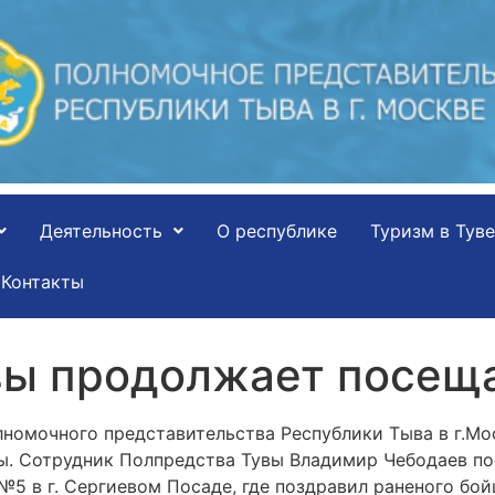
Деятельность
О республике
Туризм в Туве
Контакты
вы продолжает посеща
номочного представительства Республики Тыва в г.Мо
ы. Сотрудник Полпредства Тувы Владимир Чебодаев п
5 в г. Сергиевом Посаде, где поздравил раненого бойц