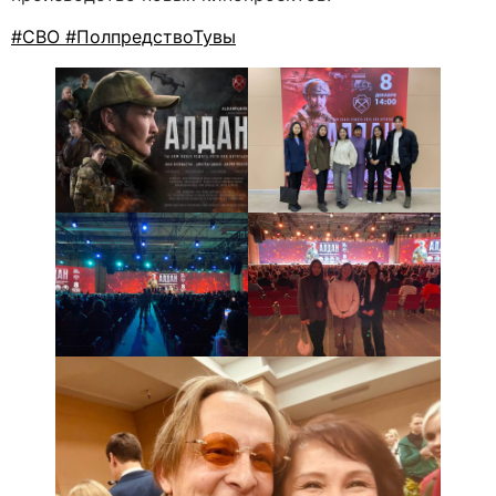
#СВО
#ПолпредствоТувы